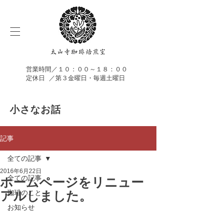
営業時間／１０：００～１８：００
定休日 ／第３金曜日・毎週土曜日
​小さなお話​
記事
全ての記事
2016年6月22日
ホームページをリニュー
全ての記事
アルしました。
珈琲のこと
お知らせ